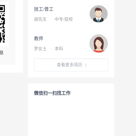
技工/普工
胡先生
·
中专/技校
教师
罗女士
·
本科
息
查看更多简历
微信扫一扫找工作